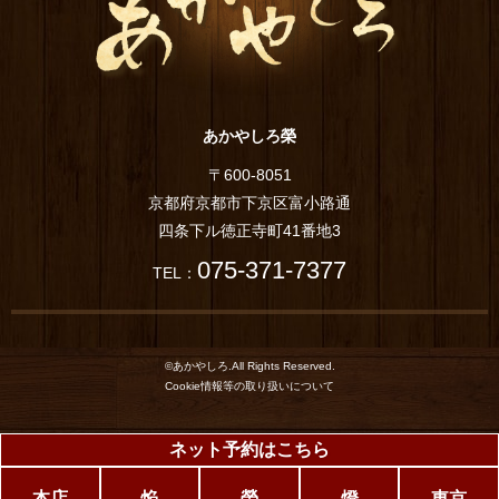
あかやしろ榮
〒600-8051
京都府京都市下京区富小路通
四条下ル徳正寺町41番地3
075-371-7377
TEL：
©あかやしろ.All Rights Reserved.
Cookie情報等の取り扱いについて
ネット予約はこちら
本店
焔
榮
燈
東京