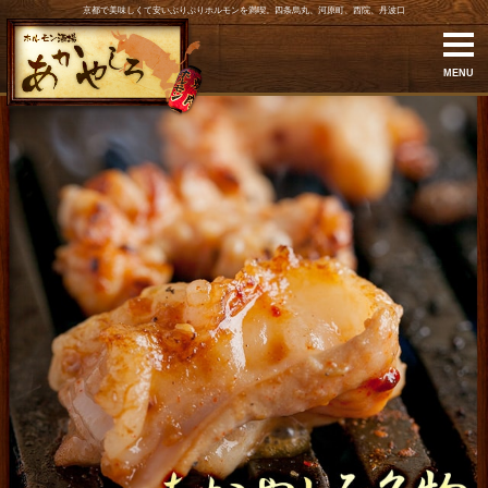
京都で美味しくて安いぷりぷりホルモンを満喫。四条烏丸、河原町、西院、丹波口
MENU