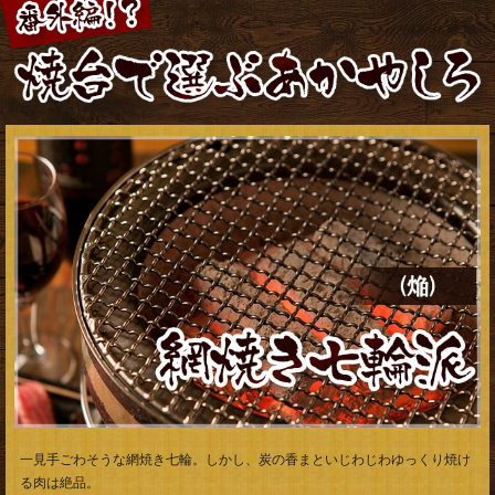
派
一見手ごわそうな網焼き七輪。しかし、炭の香まといじわじわゆっくり焼け
る肉は絶品。